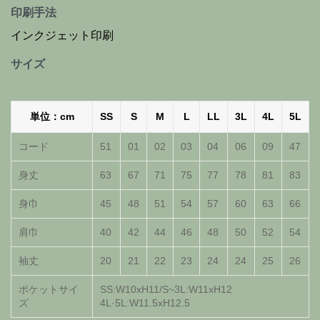
印刷手法
インクジェット印刷
サイズ
単位：cm
SS
S
M
L
LL
3L
4L
5L
コード
51
01
02
03
04
06
09
47
身丈
63
67
71
75
77
78
81
83
身巾
45
48
51
54
57
60
63
66
肩巾
40
42
44
46
48
50
52
54
袖丈
20
21
22
23
24
24
25
26
ポケットサイ
SS:W10хH11/S~3L:W11хH12
ズ
4L·5L:W11.5хH12.5