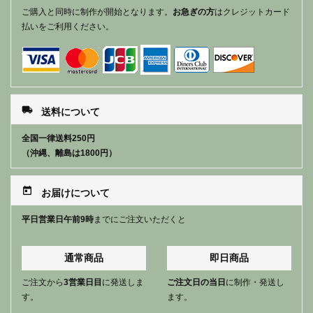
ご購入と同時に制作が開始となります。
お急ぎの方
はクレジットカード
払いをご利用ください。
local_shipping
送料について
全国一律送料250円
（沖縄、離島は1800円）
today
お届けについて
平日営業日午前9時
までにご注文いただくと
通常商品
即日商品
ご注文から
3営業日目
に発送しま
ご注文日の当日
に制作・発送し
す。
ます。