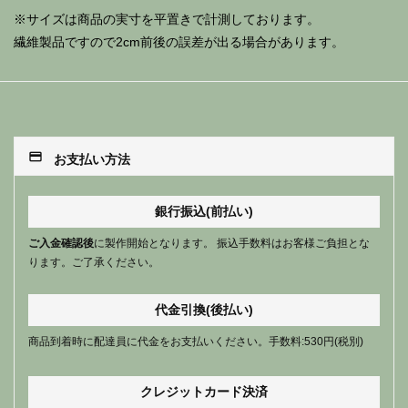
※サイズは商品の実寸を平置きで計測しております。
繊維製品ですので2cm前後の誤差が出る場合があります。
payment
お支払い方法
銀行振込(前払い)
ご入金確認後
に製作開始となります。 振込手数料はお客様ご負担とな
ります。ご了承ください。
代金引換(後払い)
商品到着時に配達員に代金をお支払いください。手数料:530円(税別)
クレジットカード決済